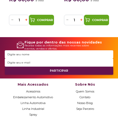
à vista
à vista
300ml
300ml
−
+
−
+
COMPRAR
COMPRAR
Fique por dentro das nossas novidades
Receba todas as informações mais recentes sobre
eventos, vendas e ofertas.
Mais Acessados
Sobre Nós
Acessórios
Quem Somos
Embelezamento Automotivo
Contato
Linha Automotiva
Nosso Blog
Linha Industrial
Seja Parceiro
Spray