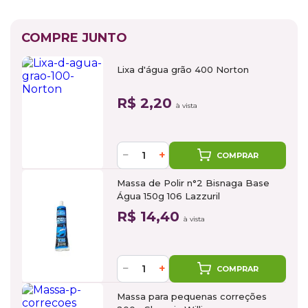
COMPRE JUNTO
Lixa d'água grão 400 Norton
R$ 2,20
à vista
−
+
COMPRAR
Massa de Polir n°2 Bisnaga Base
Água 150g 106 Lazzuril
R$ 14,40
à vista
−
+
COMPRAR
Massa para pequenas correções