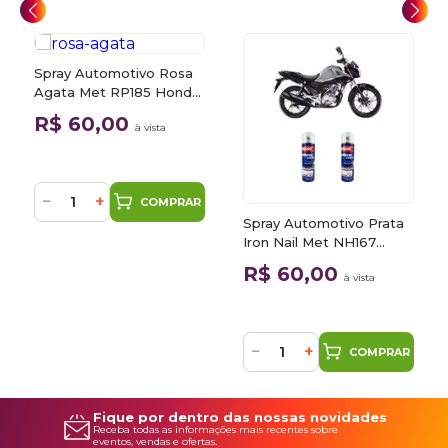
Spray Automotivo Rosa
Agata Met RP185 Honda
Motos + Verniz Spray
R$ 60,00
à vista
300ml
−
+
COMPRAR
Spray Automotivo Prata
Iron Nail Met NH167
Honda Motos + Spray
R$ 60,00
à vista
Verniz 300ml
−
+
COMPRAR
Fique por dentro das nossas novidades
Receba todas as informações mais recentes sobre
eventos, vendas e ofertas.