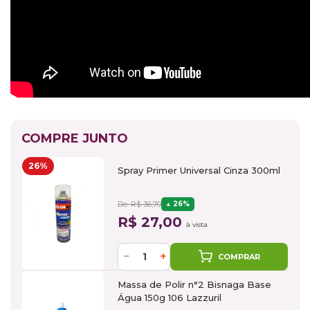
COMPRE JUNTO
26%
Spray Primer Universal Cinza 300ml
De: R$ 36,70
26%
R$ 27,00
à vista
−
+
COMPRAR
Massa de Polir n°2 Bisnaga Base
Água 150g 106 Lazzuril