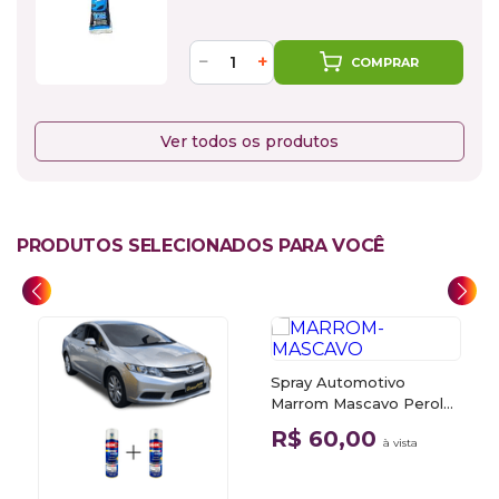
−
+
COMPRAR
Ver todos os produtos
PRODUTOS SELECIONADOS PARA VOCÊ
Spray Automotivo
Marrom Mascavo Perol
YR348 Honda Motos +
R$ 60,00
à vista
Spray Verniz 300ml