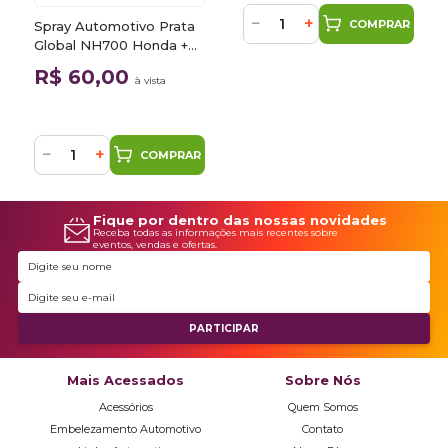
−
+
COMPRAR
Spray Automotivo Prata
Global NH700 Honda +
Spray Verniz 300ml
R$ 60,00
à vista
−
+
COMPRAR
Fique por dentro das nossas novidades
Receba todas as informações mais recentes sobre
eventos, vendas e ofertas.
Mais Acessados
Sobre Nós
Acessórios
Quem Somos
Embelezamento Automotivo
Contato