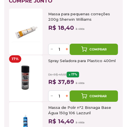
COMPRE JUNTO
Massa para pequenas correções
200g Sherwin Williams
R$ 18,40
à vista
−
+
COMPRAR
17%
Spray Seladora para Plastico 400ml
De: R$ 45,55
17%
R$ 37,89
à vista
−
+
COMPRAR
Massa de Polir n°2 Bisnaga Base
Água 150g 106 Lazzuril
R$ 14,40
à vista