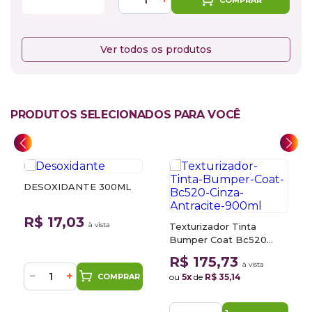
Ver todos os produtos
PRODUTOS SELECIONADOS PARA VOCÊ
DESOXIDANTE 300ML
R$ 17,03
à vista
Texturizador Tinta
Bumper Coat Bc520
Cinza Antracite 900ml
R$ 175,73
à vista
−
+
COMPRAR
ou
5x
de
R$ 35,14