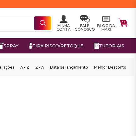
MINHA
FALE
BLOG DA
CONTA
CONOSCO
MAXI
SPRAY
TIRA RISCO/RETOQUE
TUTORIAIS
aliações
A - Z
Z - A
Data de lançamento
Melhor Desconto