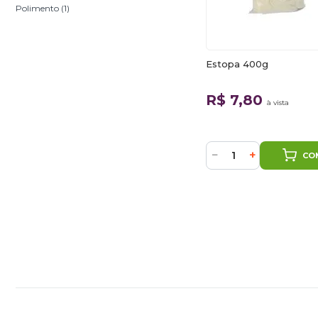
Polimento (1)
Estopa 400g
R$ 7,80
à vista
−
+
CO