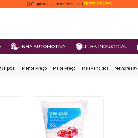
Clique aqui
para descobrir seu
FRETE GRÁTIS!
O
LINHA AUTOMOTIVA
LINHA INDUSTRIAL
ar por:
Menor Preço
Maior Preço
Mais vendidos
Melhores av