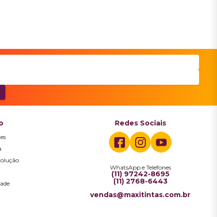
o
Redes Sociais
es
a
volução
WhatsApp e Telefones
a
(11) 97242-8695
(11) 2768-6443
dade
vendas@maxitintas.com.br