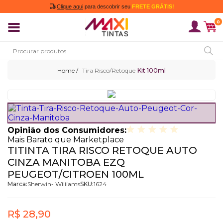
Clique aqui
para descobrir seu
FRETE GRÁTIS!
0
Tira Risco/Retoque
Kit 100ml
Opinião dos Consumidores:
Mais Barato que Marketplace
TITINTA TIRA RISCO RETOQUE AUTO
CINZA MANITOBA EZQ
PEUGEOT/CITROEN 100ML
Marca:
Sherwin- Wiliiams
SKU:
1624
R$ 28,90