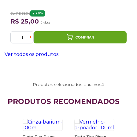
De: R$ 35,04
29%
R$ 25,00
à vista
−
+
COMPRAR
Ver todos os produtos
Produtos selecionados para você
PRODUTOS RECOMENDADOS
co
Tinta Tira Risco
Tinta Tira Risco