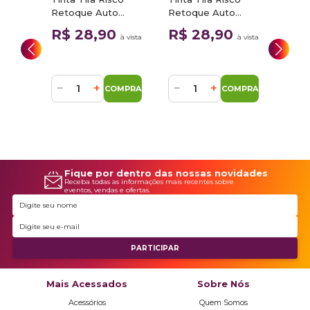
o
Retoque Auto
Retoque Auto
 T5D
Cinza Barium
Vermelho
0
R$ 28,90
R$ 28,90
à vista
à vista
à vista
l
NH797M Honda
Arpoador PWA
Tinta
100ml
Ford 100ml
Reto
Prat
R$
Ford
−
+
−
+
MPRAR
COMPRAR
COMPRAR
−
Fique por dentro das nossas novidades
Receba todas as informações mais recentes sobre
eventos, vendas e ofertas.
Mais Acessados
Sobre Nós
Acessórios
Quem Somos