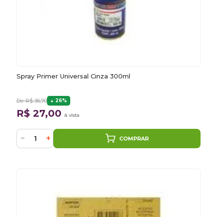
Spray Primer Universal Cinza 300ml
De: R$ 36,70
26%
R$ 27,00
à vista
−
+
COMPRAR