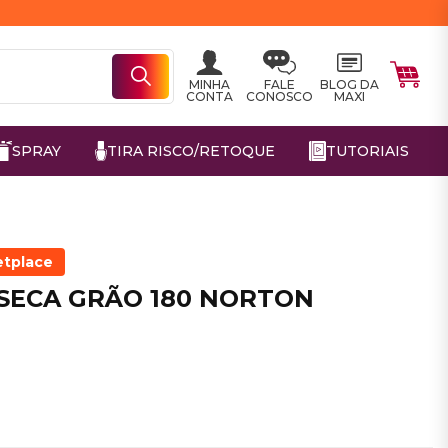
MINHA
FALE
BLOG DA
CONTA
CONOSCO
MAXI
SPRAY
TIRA RISCO/RETOQUE
TUTORIAIS
etplace
 SECA GRÃO 180 NORTON