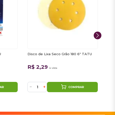
U
Disco de Lixa Seco Grão 180 6" TATU
Lix
R$ 2,29
R$
à vista
−
+
−
AR
COMPRAR