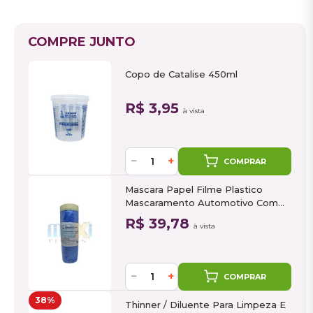
COMPRE JUNTO
Copo de Catalise 450ml
R$ 3,95
à vista
−
+
COMPRAR
Mascara Papel Filme Plastico
Mascaramento Automotivo Com
Fita 1,4m x 25m
R$ 39,78
à vista
−
+
COMPRAR
38%
Thinner / Diluente Para Limpeza E