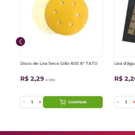
Disco de Lixa Seco Grão 600 6" TATU
Lixa d'ág
R$ 2,29
R$ 2,
à vista
−
+
−
COMPRAR