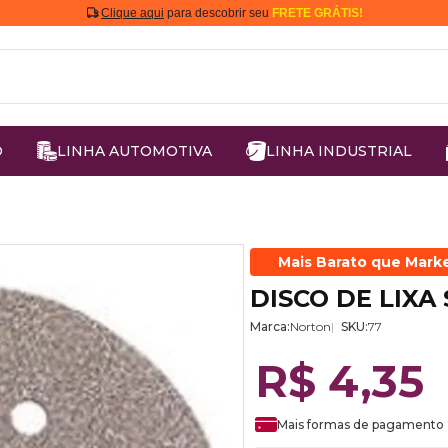
Clique aqui
para descobrir seu
FRETE GRÁTIS!
O
LINHA AUTOMOTIVA
LINHA INDUSTRIAL
Mais Barato que Mark
DISCO DE LIXA
Marca:
Norton
SKU:
77
R$ 4,35
Mais formas de pagamento