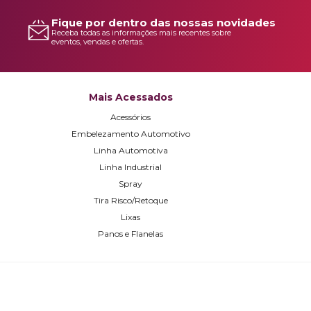
Fique por dentro das nossas novidades
Receba todas as informações mais recentes sobre
eventos, vendas e ofertas.
Mais Acessados
Acessórios
Embelezamento Automotivo
Linha Automotiva
Linha Industrial
Spray
Tira Risco/Retoque
Lixas
Panos e Flanelas