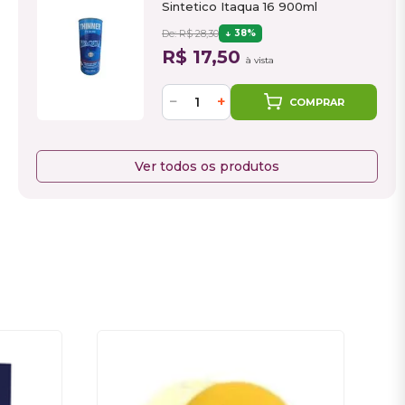
Sintetico Itaqua 16 900ml
De: R$ 28,30
38%
R$ 17,50
à vista
−
+
COMPRAR
Ver todos os produtos