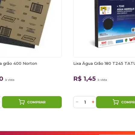
ua grão 400 Norton
Lixa Água Grão 180 T245 TAT
20
R$ 1,45
à vista
à vista
+
−
+
COMPRAR
COMPR