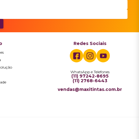
o
Redes Sociais
es
a
volução
WhatsApp e Telefones
a
(11) 97242-8695
(11) 2768-6443
dade
vendas@maxitintas.com.br