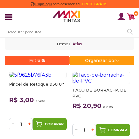
Clique aqui
para descobrir seu
FRETE GRÁTIS!
0
Atlas
Filtrar
Organizar por
Pincel de Retoque 950 0''
TACO DE BORRACHA DE
PVC
R$ 3,00
à vista
R$ 20,90
à vista
−
+
COMPRAR
−
+
COMPRAR