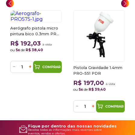
Aerógrafo pistola micro
pintura bico 0.3mm PRO-
575 PDR
R$ 192,03
à vista
ou
5x
de
R$ 38,40
−
+
COMPRAR
Pistola Gravidade 1.4mm
PRO-551 PDR
R$ 197,00
à vista
ou
5x
de
R$ 39,40
−
+
COMPRAR
Fique por dentro das nossas novidades
Receba todas as informações mais recentes sobre
eventos, vendas e ofertas.