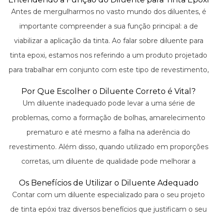
viscosidade da tinta, o uso de um diluente específico está
Antes de mergulharmos no vasto mundo dos diluentes, é
longe de ser uma mera trivialidade, mas sim um elemento
importante compreender a sua função principal: a de
essencial em todo o processo de pintura e manutenção
viabilizar a aplicação da tinta. Ao falar sobre diluente para
industrial.
tinta epoxi, estamos nos referindo a um produto projetado
para trabalhar em conjunto com este tipo de revestimento,
alinhando-se às suas características químicas e
Por Que Escolher o Diluente Correto é Vital?
proporcionando uma aplicação suave que resultará em uma
Um diluente inadequado pode levar a uma série de
superfície lisa e homogênea. Os diluentes para epóxi são
problemas, como a formação de bolhas, amarelecimento
geralmente formulados com solventes que possuem a
prematuro e até mesmo a falha na aderência do
capacidade de se misturar bem com a resina epóxi sem
revestimento. Além disso, quando utilizado em proporções
afetar suas propriedades de cura, aderência e resistência
corretas, um diluente de qualidade pode melhorar a
final.
penetração da tinta epóxi em superfícies porosas e facilitar
Os Benefícios de Utilizar o Diluente Adequado
o nivelamento e o acabamento, evitando marcas de pincel
Contar com um diluente especializado para o seu projeto
ou rolo e promovendo uma secagem mais uniforme.
de tinta epóxi traz diversos benefícios que justificam o seu