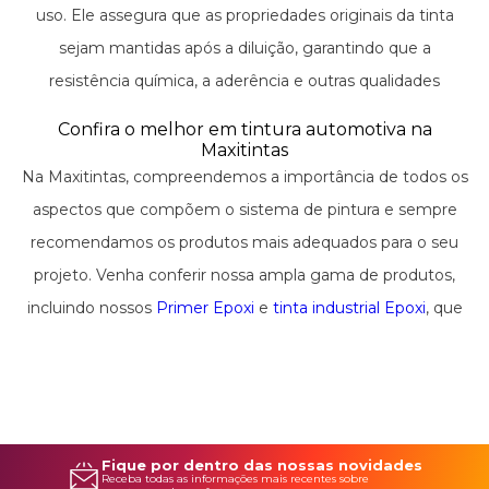
uso. Ele assegura que as propriedades originais da tinta
sejam mantidas após a diluição, garantindo que a
resistência química, a aderência e outras qualidades
essenciais do epóxi sejam preservadas. Acertar na escolha
Confira o melhor em tintura automotiva na
do diluente também significa estar alinhado com as
Maxitintas
Na Maxitintas, compreendemos a importância de todos os
melhores práticas de segurança e saúde ocupacional, já que
aspectos que compõem o sistema de pintura e sempre
a manipulação e aplicação da tinta ocorrem de maneira
recomendamos os produtos mais adequados para o seu
mais controlada e previsível.
projeto. Venha conferir nossa ampla gama de produtos,
incluindo nossos
Primer Epoxi
e
tinta industrial Epoxi
, que
são essenciais para um acabamento excepcional e
duradouro. A sua satisfação com o trabalho final é a nossa
maior prioridade, e ficamos à disposição para ajudar na
seleção do diluente ideal para o seu próximo projeto com
Fique por dentro das nossas novidades
tinta epoxi.
Receba todas as informações mais recentes sobre