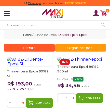
Clique aqui
para descobrir seu
FRETE GRÁTIS!
0
Linha Industrial
Diluente para Epóxi
Filtrar
Organizar por
16%
Thinner para Epoxi 99182
Thinner para Epoxi 99182
900ml
5L
De: R$ 41,00
16%
R$ 193,00
R$ 34,46
à vista
à vista
ou
5x
de
R$ 38,60
−
+
COMPRAR
−
+
COMPRAR