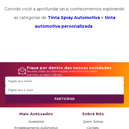
ferramenta e material é o que possibilita aquele trabalho
Convido você a aprofundar seus conhecimentos explorando
que faz cabeças virarem ao passar. E lembre-se, como
as categorias de
Tinta Spray Automotiva
e
tinta
profissionais, valorizamos o papel decisivo da técnica e
automotiva personalizada
.
prática contínua no aprimoramento de nossas habilidades.
Fique por dentro das nossas novidades
Receba todas as informações mais recentes sobre
eventos, vendas e ofertas.
Mais Acessados
Sobre Nós
Acessórios
Quem Somos
Embelezamento Automotivo
Contato