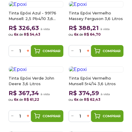
Tinta Epóxi Azul - 99176
Tinta Epóxi Vermelho
Munsell: 2,5 Pb4/10 3,6
Massey Ferguson 3,6 Litros
Litros
R$ 326,63
R$ 388,21
à vista
à vista
ou
6x
de
R$ 54,43
ou
6x
de
R$ 64,70
−
+
−
+
COMPRAR
COMPRAR
Tinta Epóxi Verde John
Tinta Epóxi Vermelho
Deere 3,6 Litros
Munsell 5r4/14 3,6 Litros
R$ 367,34
R$ 374,59
à vista
à vista
ou
6x
de
R$ 61,22
ou
6x
de
R$ 62,43
−
+
−
+
COMPRAR
COMPRAR