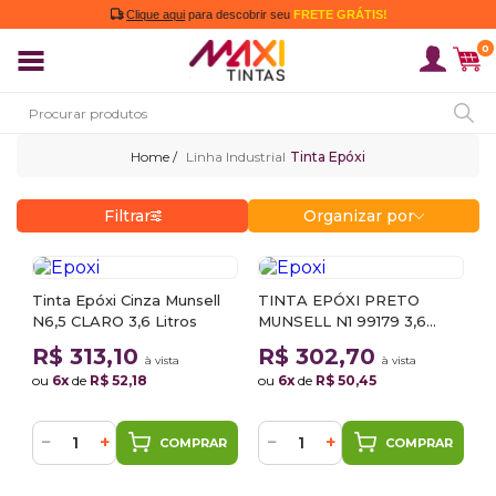
Clique aqui
para descobrir seu
FRETE GRÁTIS!
0
Linha Industrial
Tinta Epóxi
Filtrar
Organizar por
Tinta Epóxi Cinza Munsell
TINTA EPÓXI PRETO
N6,5 CLARO 3,6 Litros
MUNSELL N1 99179 3,6
LITROS
R$ 313,10
R$ 302,70
à vista
à vista
ou
6x
de
R$ 52,18
ou
6x
de
R$ 50,45
−
+
−
+
COMPRAR
COMPRAR