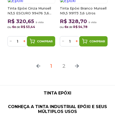
Tinta Epóxi Cinza Munsell
Tinta Epóxi Branco Munsell
N3,5 ESCURO 99476 3,6
N9,5 99173 3,6 Litros
Litros
R$ 320,65
R$ 328,70
à vista
à vista
ou
6x
de
R$ 53,44
ou
6x
de
R$ 54,78
−
+
−
+
COMPRAR
COMPRAR
1
2
TINTA EPÓXI
CONHEÇA A TINTA INDUSTRIAL EPÓXI E SEUS
MÚLTIPLOS USOS