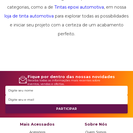
completa ou um novo projeto, as tintas epóxi são uma
categorias, como a de
Tintas epoxi automotiva
, em nossa
opção de alta performance que garantirão resultados
loja de tinta automotiva
para explorar todas as possibilidades
surpreendentes.
e iniciar seu projeto com a certeza de um acabamento
perfeito.
Fique por dentro das nossas novidades
Receba todas as informações mais recentes sobre
eventos, vendas e ofertas.
Mais Acessados
Sobre Nós
Acessórios
Quem Somos