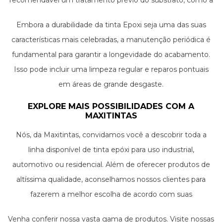
recomendável um tratamento prévio do substrato, como a
aplicação de um primer adequado, para garantir a máxima
Embora a durabilidade da tinta Epoxi seja uma das suas
eficácia do revestimento.
características mais celebradas, a manutenção periódica é
fundamental para garantir a longevidade do acabamento.
Isso pode incluir uma limpeza regular e reparos pontuais
em áreas de grande desgaste.
EXPLORE MAIS POSSIBILIDADES COM A
MAXITINTAS
Nós, da Maxitintas, convidamos você a descobrir toda a
linha disponível de tinta epóxi para uso industrial,
automotivo ou residencial. Além de oferecer produtos de
altíssima qualidade, aconselhamos nossos clientes para
fazerem a melhor escolha de acordo com suas
necessidades específicas. Seja para uma renovação
Venha conferir nossa vasta gama de produtos. Visite nossas