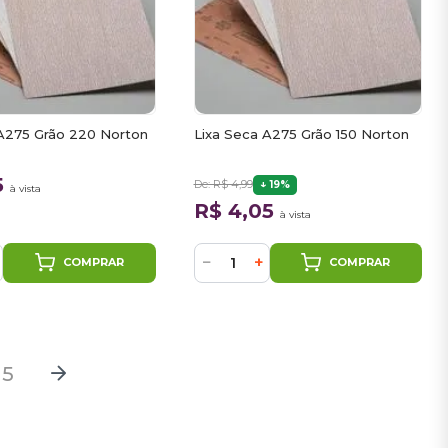
 A275 Grão 220 Norton
Lixa Seca A275 Grão 150 Norton
5
De: R$ 4,99
19%
à vista
R$ 4,05
à vista
−
+
COMPRAR
COMPRAR
5