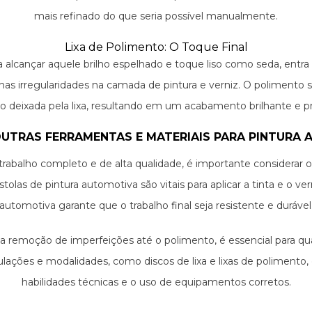
mais refinado do que seria possível manualmente.
Lixa de Polimento: O Toque Final
ara alcançar aquele brilho espelhado e toque liso como seda, entr
enas irregularidades na camada de pintura e verniz. O polime
 deixada pela lixa, resultando em um acabamento brilhante e p
UTRAS FERRAMENTAS E MATERIAIS PARA PINTURA
m trabalho completo e de alta qualidade, é importante considera
olas de pintura automotiva são vitais para aplicar a tinta e o v
automotiva garante que o trabalho final seja resistente e durável
 remoção de imperfeições até o polimento, é essencial para qua
ulações e modalidades, como discos de lixa e lixas de polimento
habilidades técnicas e o uso de equipamentos corretos.