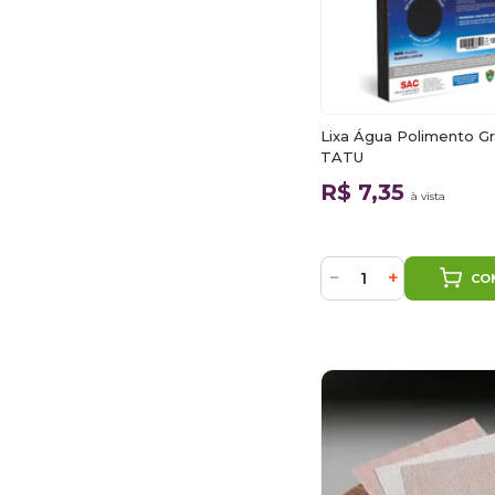
Lixa Água Polimento G
TATU
R$ 7,35
à vista
−
+
CO