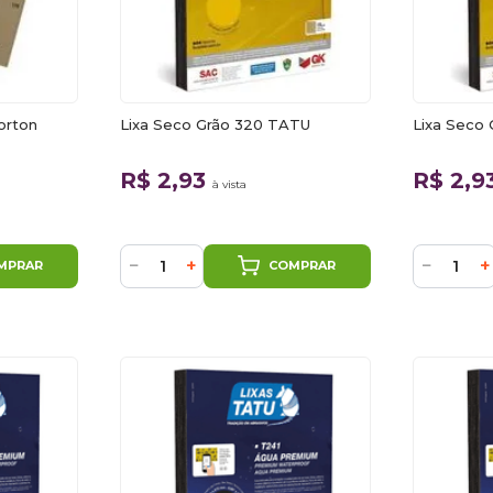
orton
Lixa Seco Grão 320 TATU
Lixa Seco
R$ 2,93
R$ 2,9
à vista
−
+
−
+
MPRAR
COMPRAR