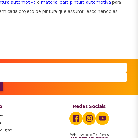
intura automotiva
e
material para pintura automotiva
para
e em cada projeto de pintura que assumir, escolhendo as
o
Redes Sociais
es
a
volução
WhatsApp e Telefones
a