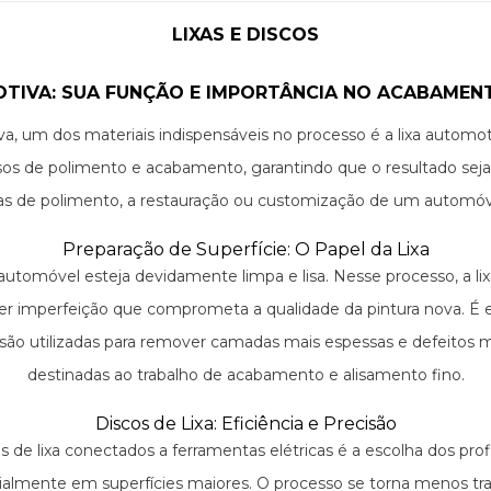
LIXAS E DISCOS
OTIVA: SUA FUNÇÃO E IMPORTÂNCIA NO ACABAMEN
 um dos materiais indispensáveis no processo é a lixa automotiv
essos de polimento e acabamento, garantindo que o resultado se
ixas de polimento, a restauração ou customização de um automóve
Preparação de Superfície: O Papel da Lixa
do automóvel esteja devidamente limpa e lisa. Nesse processo, a 
r imperfeição que comprometa a qualidade da pintura nova. É es
ra são utilizadas para remover camadas mais espessas e defeitos 
destinadas ao trabalho de acabamento e alisamento fino.
Discos de Lixa: Eficiência e Precisão
s de lixa conectados a ferramentas elétricas é a escolha dos profis
almente em superfícies maiores. O processo se torna menos tr