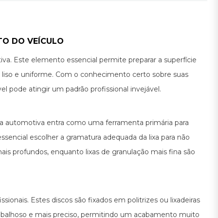
TO DO VEÍCULO
a. Este elemento essencial permite preparar a superfície
ja liso e uniforme. Com o conhecimento certo sobre suas
l pode atingir um padrão profissional invejável.
lixa automotiva entra como uma ferramenta primária para
sencial escolher a gramatura adequada da lixa para não
mais profundos, enquanto lixas de granulação mais fina são
sionais. Estes discos são fixados em politrizes ou lixadeiras
abalhoso e mais preciso, permitindo um acabamento muito