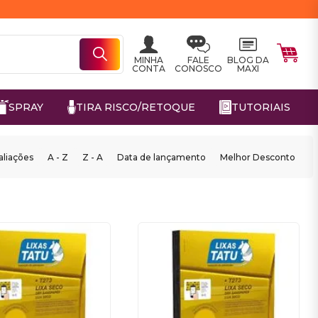
MINHA
FALE
BLOG DA
CONTA
CONOSCO
MAXI
SPRAY
TIRA RISCO/RETOQUE
TUTORIAIS
aliações
A - Z
Z - A
Data de lançamento
Melhor Desconto