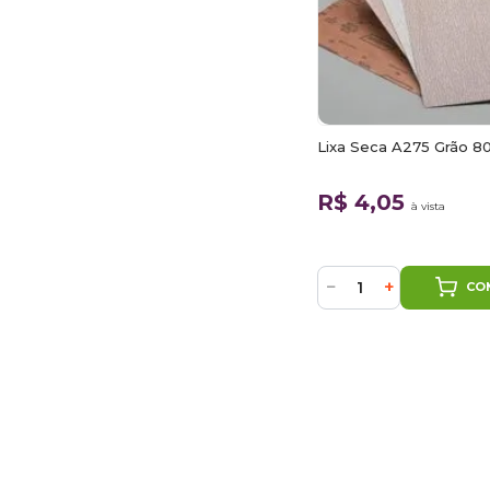
Lixa Seca A275 Grão 8
R$ 4,05
à vista
−
+
CO