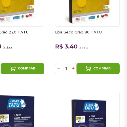
 Grão 220 TATU
Lixa Seco Grão 80 TATU
3
R$ 3,40
à vista
à vista
−
+
COMPRAR
COMPRAR