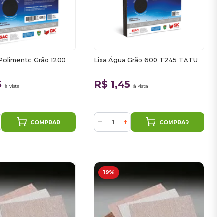
Polimento Grão 1200
Lixa Água Grão 600 T245 TATU
5
R$ 1,45
à vista
à vista
−
+
COMPRAR
COMPRAR
19%