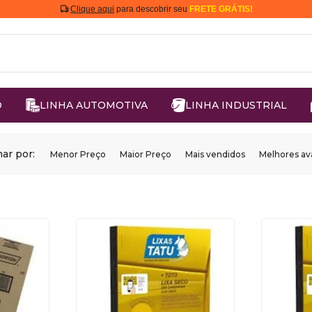
Clique aqui
para descobrir seu
FRETE GRÁTIS!
O
LINHA AUTOMOTIVA
LINHA INDUSTRIAL
ar por:
Menor Preço
Maior Preço
Mais vendidos
Melhores av