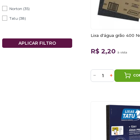
Norton (35)
Tatu (38)
Lixa d'água grão 400 N
R$ 2,20
à vista
−
+
CO