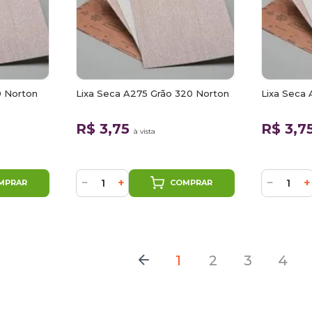
0 Norton
Lixa Seca A275 Grão 320 Norton
Lixa Seca
R$ 3,75
R$ 3,7
à vista
−
+
−
+
MPRAR
COMPRAR
1
2
3
4