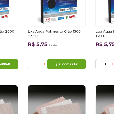
rão 2000
Lixa Água Polimento Grão 1500
Lixa Água 
TATU
TATU
R$ 5,75
R$ 5,7
à vista
−
+
−
+
MPRAR
COMPRAR