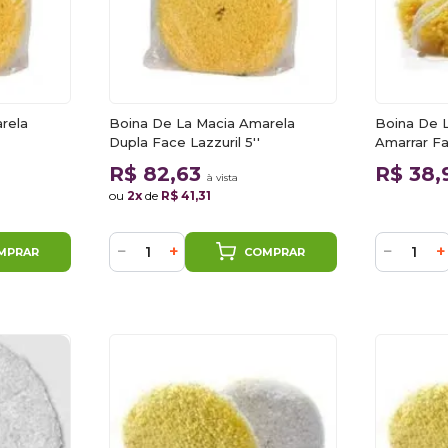
rela
Boina De La Macia Amarela
Boina De 
Dupla Face Lazzuril 5''
Amarrar Fa
R$ 82,63
R$ 38
à vista
ou
2x
de
R$ 41,31
−
+
−
+
MPRAR
COMPRAR