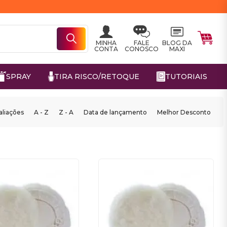
MINHA
FALE
BLOG DA
CONTA
CONOSCO
MAXI
SPRAY
TIRA RISCO/RETOQUE
TUTORIAIS
aliações
A - Z
Z - A
Data de lançamento
Melhor Desconto