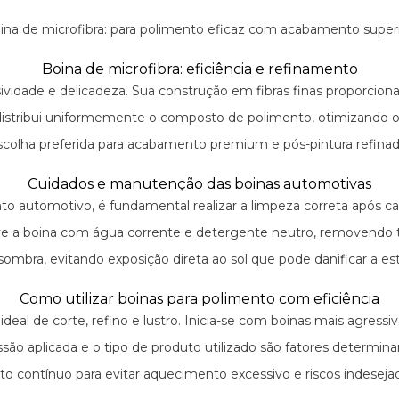
ina de microfibra: para polimento eficaz com acabamento superi
Boina de microfibra: eficiência e refinamento
rasividade e delicadeza. Sua construção em fibras finas proporci
ina distribui uniformemente o composto de polimento, otimizando
scolha preferida para acabamento premium e pós-pintura refinad
Cuidados e manutenção das boinas automotivas
ento automotivo, é fundamental realizar a limpeza correta após c
ve a boina com água corrente e detergente neutro, removendo t
ombra, evitando exposição direta ao sol que pode danificar a estr
Como utilizar boinas para polimento com eficiência
ideal de corte, refino e lustro. Inicia-se com boinas mais agre
essão aplicada e o tipo de produto utilizado são fatores determi
contínuo para evitar aquecimento excessivo e riscos indesejad