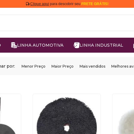
Clique aqui
para descobrir seu
FRETE GRÁTIS!
O
LINHA AUTOMOTIVA
LINHA INDUSTRIAL
ar por:
Menor Preço
Maior Preço
Mais vendidos
Melhores av