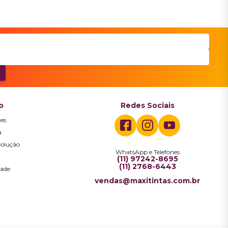
o
Redes Sociais
es
a
volução
WhatsApp e Telefones
a
(11) 97242-8695
(11) 2768-6443
dade
vendas@maxitintas.com.br