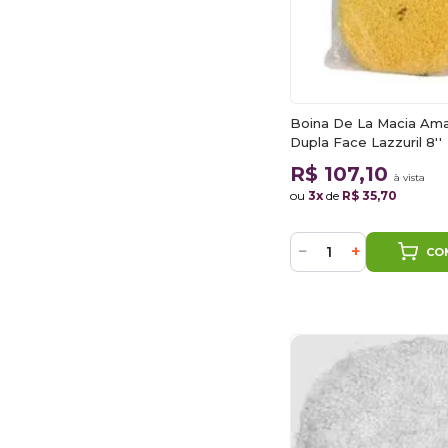
Boina De La Macia Ama
Dupla Face Lazzuril 8''
R$ 107,10
à vista
ou
3x
de
R$ 35,70
−
+
CO