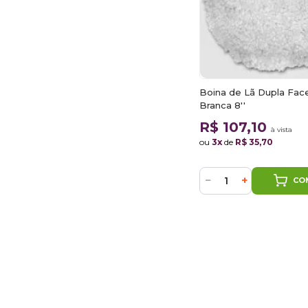
Boina de Lã Dupla Fac
Branca 8''
R$ 107,10
à vista
ou
3x
de
R$ 35,70
−
+
CO