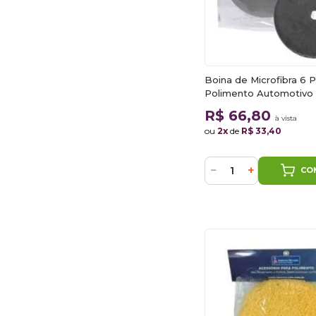
Boina de Microfibra 6 
Polimento Automotivo
R$ 66,80
à vista
ou
2x
de
R$ 33,40
−
+
CO