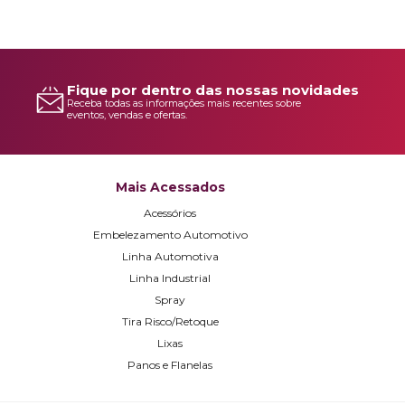
Fique por dentro das nossas novidades
Receba todas as informações mais recentes sobre
eventos, vendas e ofertas.
Mais Acessados
Acessórios
Embelezamento Automotivo
Linha Automotiva
Linha Industrial
Spray
Tira Risco/Retoque
Lixas
Panos e Flanelas