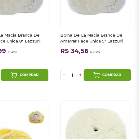
La Macia Branca De
Boina De La Macia Branca De
ce Unica 8" Lazzuril
Amarrar Face Unica 5" Lazzuril
,99
R$ 34,56
à vista
à vista
−
+
COMPRAR
COMPRAR