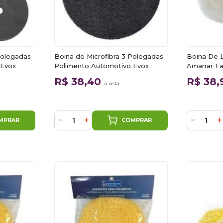
Polegadas
Boina de Microfibra 3 Polegadas
Boina De 
 Evox
Polimento Automotivo Evox
Amarrar Fa
R$ 38,40
R$ 38
à vista
−
+
−
+
MPRAR
COMPRAR