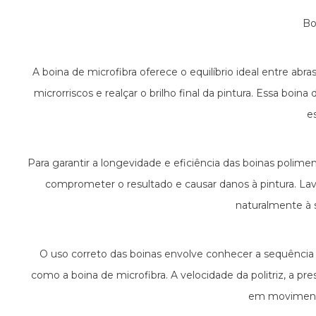
Bo
A boina de microfibra oferece o equilíbrio ideal entre ab
microrriscos e realçar o brilho final da pintura. Essa bo
e
Para garantir a longevidade e eficiência das boinas polim
comprometer o resultado e causar danos à pintura. La
naturalmente à s
O uso correto das boinas envolve conhecer a sequência 
como a boina de microfibra. A velocidade da politriz, a pr
em movimento 