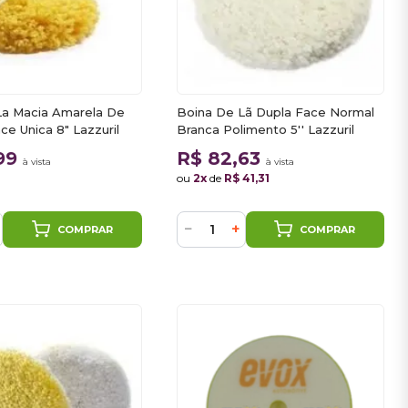
La Macia Amarela De
Boina De Lã Dupla Face Normal
ce Unica 8" Lazzuril
Branca Polimento 5'' Lazzuril
,99
R$ 82,63
à vista
à vista
ou
2x
de
R$ 41,31
−
+
COMPRAR
COMPRAR