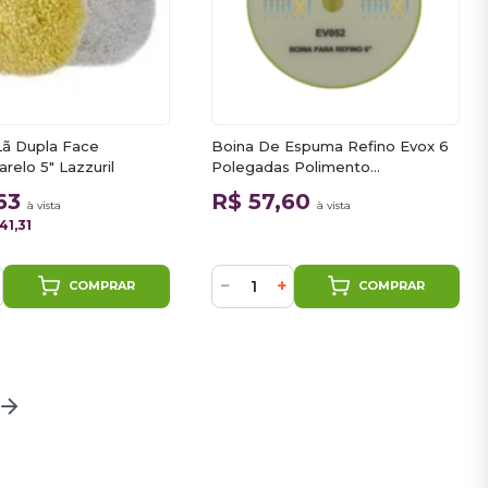
Lã Dupla Face
Boina De Espuma Refino Evox 6
relo 5" Lazzuril
Polegadas Polimento
Automotivo
,63
R$ 57,60
à vista
à vista
41,31
−
+
COMPRAR
COMPRAR