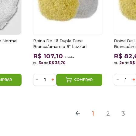
e Normal
Boina De Lã Dupla Face
Boina De 
Branca/amarelo 8" Lazzuril
Branca/ama
R$ 107,10
R$ 82
à vista
ou
3x
de
R$ 35,70
ou
2x
de
R$ 
−
+
−
+
MPRAR
COMPRAR
1
2
3