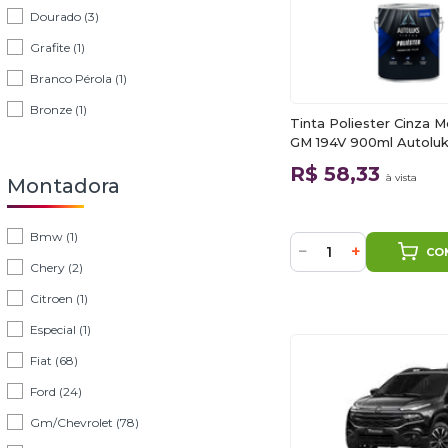
Dourado (3)
Grafite (1)
Branco Pérola (1)
Bronze (1)
Tinta Poliester Cinza 
GM 194V 900ml Autolu
R$ 58,33
à vista
Montadora
Bmw (1)
−
+
CO
Chery (2)
Citroen (1)
Especial (1)
Fiat (68)
Ford (24)
Gm/Chevrolet (78)