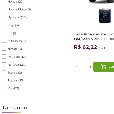
Honda (27)
Honda Motos (1)
Hyundai (28)
Jeep (3)
Kia (1)
Tinta Poliester Preto 
Fiat/Jeep VR852B 900
Mitsubishi (4)
Autoluks
R$ 62,22
à vista
Nissan (8)
Peugeot (12)
Renault (20)
−
+
CO
Scania (2)
Toyota (25)
Vw (83)
Tamanho