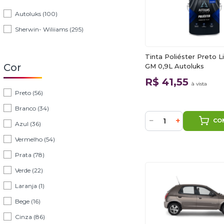
Autoluks (100)
Sherwin- Wiliiams (295)
Tinta Poliéster Preto Li
Cor
GM 0,9L Autoluks
R$ 41,55
à vista
Preto (56)
Branco (34)
−
+
CO
Azul (36)
Vermelho (54)
Prata (78)
Verde (22)
Laranja (1)
Bege (16)
Cinza (86)