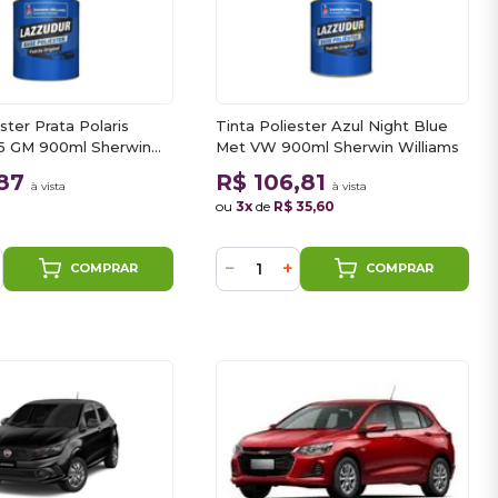
ster Prata Polaris
Tinta Poliester Azul Night Blue
55 GM 900ml Sherwin
Met VW 900ml Sherwin Williams
,87
R$ 106,81
à vista
à vista
ou
3x
de
R$ 35,60
−
+
COMPRAR
COMPRAR