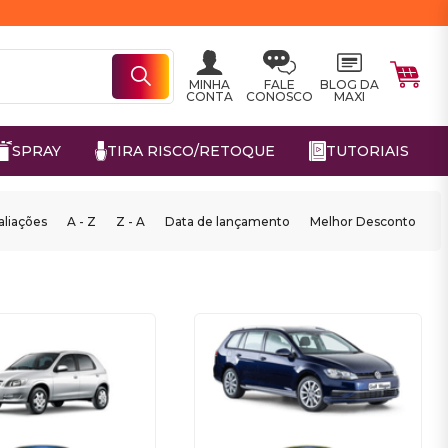
MINHA
FALE
BLOG DA
CONTA
CONOSCO
MAXI
SPRAY
TIRA RISCO/RETOQUE
TUTORIAIS
aliações
A - Z
Z - A
Data de lançamento
Melhor Desconto