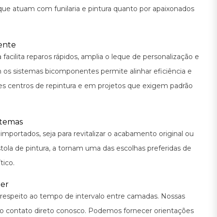
 que atuam com funilaria e pintura quanto por apaixonados
ente
acilita reparos rápidos, amplia o leque de personalização e
 os sistemas bicomponentes permite alinhar eficiência e
res centros de repintura e em projetos que exigem padrão
stemas
 importados, seja para revitalizar o acabamento original ou
stola de pintura, a tornam uma das escolhas preferidas de
tico.
ter
o respeito ao tempo de intervalo entre camadas. Nossas
s o contato direto conosco. Podemos fornecer orientações