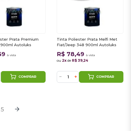
ester Prata Premium
Tinta Poliester Prata Melfi Met
 900ml Autoluks
Fiat/Jeep 348 900ml Autoluks
69
R$ 78,49
à vista
à vista
ou
2x
de
R$ 39,24
−
+
COMPRAR
COMPRAR
5