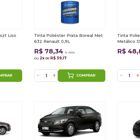
szt Liso
Tinta Poliéster Prata Boreal Met
Tinta Polie
632 Renault 0,9L
Metálico 
Williams
R$ 78,34
R$ 48
à vista
ou
2x
de
R$ 39,17
−
+
−
+
MPRAR
COMPRAR