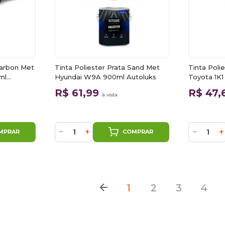
Carbon Met
Tinta Poliester Prata Sand Met
Tinta Poli
ml
Hyundai W9A 900ml Autoluks
Toyota 1K1
R$ 61,99
R$ 47,
à vista
−
+
−
+
MPRAR
COMPRAR
1
2
3
4