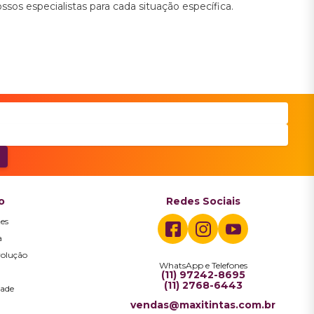
s especialistas para cada situação específica.
o
Redes Sociais
es
a
volução
WhatsApp e Telefones
a
(11) 97242-8695
(11) 2768-6443
dade
vendas@maxitintas.com.br