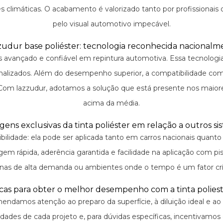
es climáticas. O acabamento é valorizado tanto por profissionais
pelo visual automotivo impecável.
zudur base poliéster: tecnologia reconhecida nacionalm
s avançado e confiável em repintura automotiva. Essa tecnologia f
sonalizados. Além do desempenho superior, a compatibilidade com
. Com lazzudur, adotamos a solução que está presente nos maio
acima da média.
gens exclusivas da tinta poliéster em relação a outros si
ibilidade: ela pode ser aplicada tanto em carros nacionais quanto
em rápida, aderência garantida e facilidade na aplicação com pi
inas de alta demanda ou ambientes onde o tempo é um fator crí
cas para obter o melhor desempenho com a tinta polies
omendamos atenção ao preparo da superfície, à diluição ideal e a
dades de cada projeto e, para dúvidas específicas, incentivamo