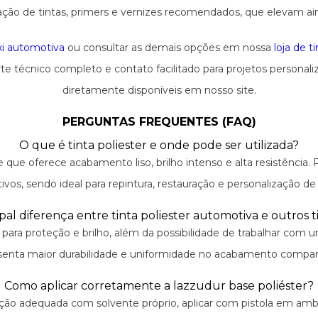
nação de tintas, primers e vernizes recomendados, que elevam a
xi automotiva
ou consultar as demais opções em nossa
loja de 
 técnico completo e contato facilitado para projetos personal
diretamente disponíveis em nosso site.
PERGUNTAS FREQUENTES (FAQ)
O que é tinta poliester e onde pode ser utilizada?
que oferece acabamento liso, brilho intenso e alta resistência. P
vos, sendo ideal para repintura, restauração e personalização de 
pal diferença entre tinta poliester automotiva e outros t
 para proteção e brilho, além da possibilidade de trabalhar com u
apresenta maior durabilidade e uniformidade no acabamento co
Como aplicar corretamente a lazzudur base poliéster?
uição adequada com solvente próprio, aplicar com pistola em ambi