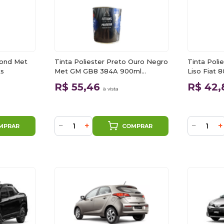
Mond Met
Tinta Poliester Preto Ouro Negro
Tinta Poli
ks
Met GM GB8 384A 900ml
Liso Fiat 
Autoluks
R$ 55,46
R$ 42
à vista
−
+
−
+
MPRAR
COMPRAR