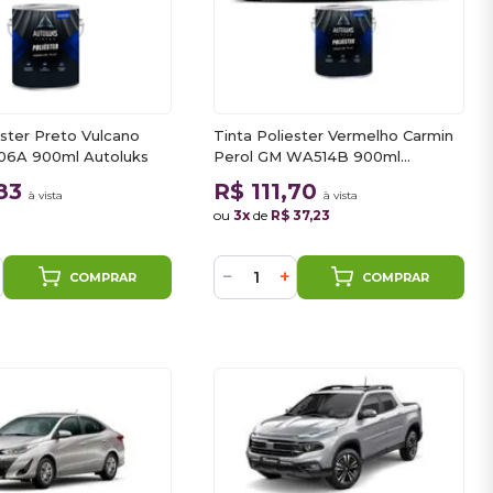
ester Preto Vulcano
Tinta Poliester Vermelho Carmin
806A 900ml Autoluks
Perol GM WA514B 900ml
Autoluks
,83
R$ 111,70
à vista
à vista
ou
3x
de
R$ 37,23
−
+
COMPRAR
COMPRAR