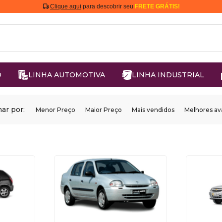
Clique aqui
para descobrir seu
FRETE GRÁTIS!
O
LINHA AUTOMOTIVA
LINHA INDUSTRIAL
ar por:
Menor Preço
Maior Preço
Mais vendidos
Melhores av