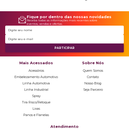
Fique por dentro das nossas novidades
Receba todas as informações mais recentes sobre
eventos, vendas e ofertas.
Mais Acessados
Sobre Nós
Acessórios
Quem Somos
Embelezamento Automotivo
Contato
Linha Automotiva
Nosso Blog
Linha Industrial
Seja Parceiro
Spray
Tira Risco/Retoque
Lixas
Panos e Flanelas
Atendimento