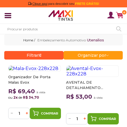
Clique aqui
para descobrir seu
FRETE GRÁTIS!
0
Embelezamento Automotivo
Utensilios
Filtrar
Organizar por
Organizador De Porta
Malas Evox
AVENTAL DE
DETALHAMENTO
R$ 69,40
à vista
AUTOMOTIVO EVOX
R$ 53,00
ou
2x
de
R$ 34,70
à vista
−
+
COMPRAR
−
+
COMPRAR