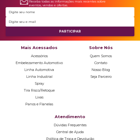
Receba todas as informações mais recentes sobre
eventos, vendas e ofertas.
Mais Acessados
Sobre Nós
Acessórios
Quem Somos
Embelezamento Automotivo
Contato
Linha Automotiva
Nosso Blog
Linha Industrial
Seja Parceiro
Spray
Tira Risco/Retoque
Lixas
Panos e Flanelas
Atendimento
Dúvidas Frequentes
Central de Ajuda
Política de Troca e Devolução