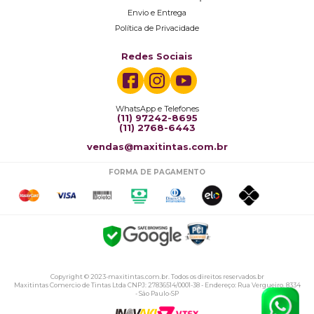
Envio e Entrega
Política de Privacidade
Redes Sociais
WhatsApp e Telefones
(11) 97242-8695
(11) 2768-6443
vendas@maxitintas.com.br
FORMA DE PAGAMENTO
Copyright © 2023-maxitintas.com.br. Todos os direitos reservados.br
Maxitintas Comercio de Tintas Ltda CNPJ: 27836514/0001-38 - Endereço: Rua Vergueiro, 8334
- São Paulo-SP