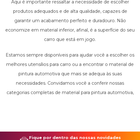
Aqui é importante ressaltar a necessidade de escolher
adesão, entre outros, são utensílios que fazem parte da
produtos adequados e de alta qualidade, capazes de
rotina de cuidados com o carro.
garantir um acabamento perfeito e duradouro. Não
economize em material inferior, afinal, é a superfície do seu
carro que está em jogo.
Estamos sempre disponíveis para ajudar você a escolher os
melhores utensílios para carro ou a encontrar o material de
pintura automotiva que mais se adequa às suas
necessidades. Convidamos você a conferir nossas
categorias completas de material para pintura automotiva,
incluindo
pistolas de pintura automotiva
, e encontrar tudo o
que precisa para elevar a experiência com seu veículo a um
novo patamar.
Fique por dentro das nossas novidades