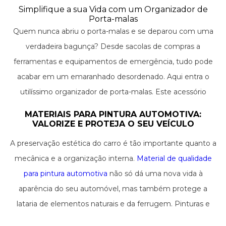
significativamente a sua experiência de direção. Vamos
Simplifique a sua Vida com um Organizador de
explorar alguns dos utensílios indispensáveis que podem
Porta-malas
Quem nunca abriu o porta-malas e se deparou com uma
transformar sua rotina com seu veículo.
verdadeira bagunça? Desde sacolas de compras a
ferramentas e equipamentos de emergência, tudo pode
acabar em um emaranhado desordenado. Aqui entra o
utilíssimo organizador de porta-malas. Este acessório
permite que você classifique e separe itens, maximizando o
MATERIAIS PARA PINTURA AUTOMOTIVA:
espaço e facilitando o acesso a tudo o que você precisa.
VALORIZE E PROTEJA O SEU VEÍCULO
Com compartimentos variados e muitas vezes com a
A preservação estética do carro é tão importante quanto a
opção de serem dobráveis, eles são a solução perfeita para
mecânica e a organização interna.
Material de qualidade
quem procura eficiência e quer evitar o transtorno de ter
para pintura automotiva
não só dá uma nova vida à
que vasculhar um amontoado de objetos.
aparência do seu automóvel, mas também protege a
lataria de elementos naturais e da ferrugem. Pinturas e
vernizes específicos, massa para polimento, primers de