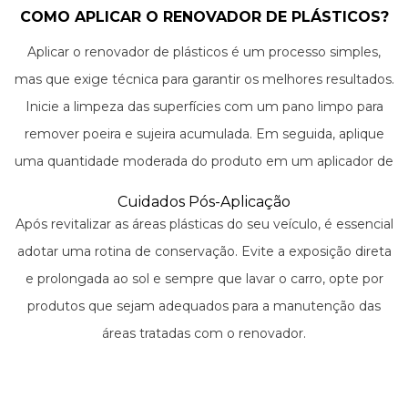
integridade dessas partes contra o envelhecimento
COMO APLICAR O RENOVADOR DE PLÁSTICOS?
prematuro causado pelos raios UV e outros fatores
Aplicar o renovador de plásticos é um processo simples,
ambientais.
mas que exige técnica para garantir os melhores resultados.
Inicie a limpeza das superfícies com um pano limpo para
remover poeira e sujeira acumulada. Em seguida, aplique
uma quantidade moderada do produto em um aplicador de
espuma ou pano de microfibra e espalhe uniformemente
Cuidados Pós-Aplicação
sobre a área desejada. É importante realizar a aplicação na
Após revitalizar as áreas plásticas do seu veículo, é essencial
sombra e em superfícies frias ao toque para evitar manchas.
adotar uma rotina de conservação. Evite a exposição direta
e prolongada ao sol e sempre que lavar o carro, opte por
produtos que sejam adequados para a manutenção das
áreas tratadas com o renovador.