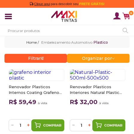
Clique aqui
para descobrir seu
FRETE GRÁTIS!
0
Embelezamento Automotivo
Plastico
Filtrar
Organizar por
Renovador Plasticos
Renovador Plasticos
Internos Coating Grafeno
Interiores Natural Plastic
Evox 500ml
500ml Evox
R$ 59,49
R$ 32,00
à vista
à vista
−
+
−
+
COMPRAR
COMPRAR