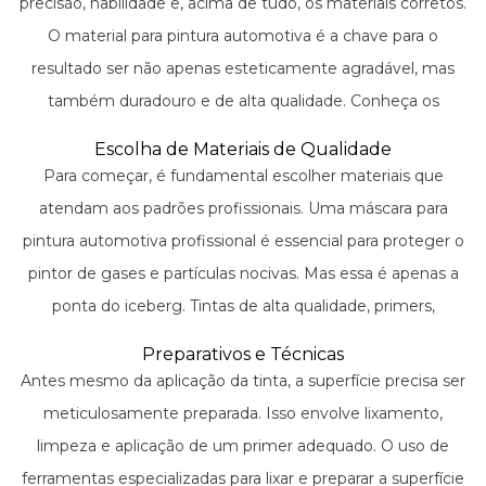
precisão, habilidade e, acima de tudo, os materiais corretos.
O material para pintura automotiva é a chave para o
resultado ser não apenas esteticamente agradável, mas
também duradouro e de alta qualidade. Conheça os
processos, produtos e ferramentas que transformam
Escolha de Materiais de Qualidade
completamente a aparência de um veículo, garantindo um
Para começar, é fundamental escolher materiais que
acabamento impecável digno de exposição.
atendam aos padrões profissionais. Uma máscara para
pintura automotiva profissional é essencial para proteger o
pintor de gases e partículas nocivas. Mas essa é apenas a
ponta do iceberg. Tintas de alta qualidade, primers,
vedantes e solventes formam a base para uma pintura
Preparativos e Técnicas
duradoura e resistente.
Antes mesmo da aplicação da tinta, a superfície precisa ser
meticulosamente preparada. Isso envolve lixamento,
limpeza e aplicação de um primer adequado. O uso de
ferramentas especializadas para lixar e preparar a superfície