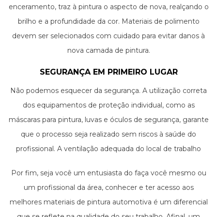
enceramento, traz à pintura o aspecto de nova, realçando o
brilho e a profundidade da cor. Materiais de polimento
devem ser selecionados com cuidado para evitar danos à
nova camada de pintura.
SEGURANÇA EM PRIMEIRO LUGAR
Não podemos esquecer da segurança. A utilização correta
dos equipamentos de proteção individual, como as
máscaras para pintura, luvas e óculos de segurança, garante
que o processo seja realizado sem riscos à saúde do
profissional. A ventilação adequada do local de trabalho
também é uma medida importante para evitar a inalação
Por fim, seja você um entusiasta do faça você mesmo ou
de solventes e outros vapores prejudiciais.
um profissional da área, conhecer e ter acesso aos
melhores materiais de pintura automotiva é um diferencial
que se reflete na qualidade do seu trabalho. Afinal, um