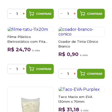
−
+
−
+
COMPRAR
COMPRAR
Filme Plástico
Eletrostático com Fita
Coador de Tinta Cônico
Crepe 1,1m x 20m Tatu
Branco
R$ 24,70
à vista
R$ 0,90
à vista
−
+
COMPRAR
−
+
COMPRAR
Taco Macio em EVA
130mm x 70mm
R$ 31,18
à vista