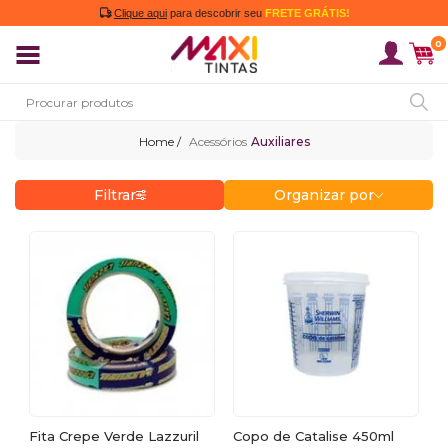
Clique aqui
para descobrir seu
FRETE GRÁTIS!
0
Acessórios
Auxiliares
Filtrar
Organizar por
Fita Crepe Verde Lazzuril
Copo de Catalise 450ml