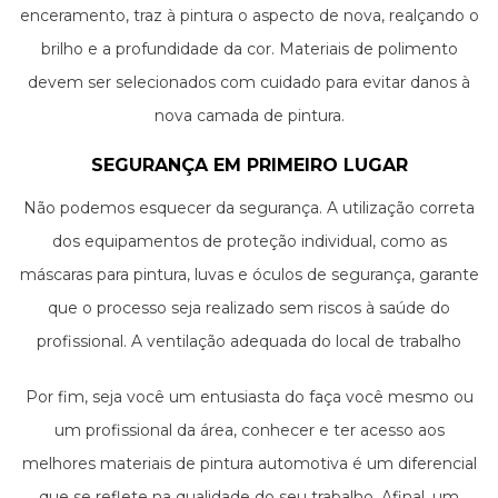
enceramento, traz à pintura o aspecto de nova, realçando o
brilho e a profundidade da cor. Materiais de polimento
devem ser selecionados com cuidado para evitar danos à
nova camada de pintura.
SEGURANÇA EM PRIMEIRO LUGAR
Não podemos esquecer da segurança. A utilização correta
dos equipamentos de proteção individual, como as
máscaras para pintura, luvas e óculos de segurança, garante
que o processo seja realizado sem riscos à saúde do
profissional. A ventilação adequada do local de trabalho
também é uma medida importante para evitar a inalação
Por fim, seja você um entusiasta do faça você mesmo ou
de solventes e outros vapores prejudiciais.
um profissional da área, conhecer e ter acesso aos
melhores materiais de pintura automotiva é um diferencial
que se reflete na qualidade do seu trabalho. Afinal, um