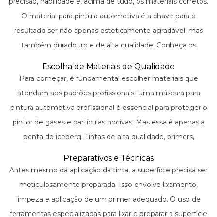
precisão, habilidade e, acima de tudo, os materiais corretos.
O material para pintura automotiva é a chave para o
resultado ser não apenas esteticamente agradável, mas
também duradouro e de alta qualidade. Conheça os
processos, produtos e ferramentas que transformam
Escolha de Materiais de Qualidade
completamente a aparência de um veículo, garantindo um
Para começar, é fundamental escolher materiais que
acabamento impecável digno de exposição.
atendam aos padrões profissionais. Uma máscara para
pintura automotiva profissional é essencial para proteger o
pintor de gases e partículas nocivas. Mas essa é apenas a
ponta do iceberg. Tintas de alta qualidade, primers,
vedantes e solventes formam a base para uma pintura
Preparativos e Técnicas
duradoura e resistente.
Antes mesmo da aplicação da tinta, a superfície precisa ser
meticulosamente preparada. Isso envolve lixamento,
limpeza e aplicação de um primer adequado. O uso de
ferramentas especializadas para lixar e preparar a superfície