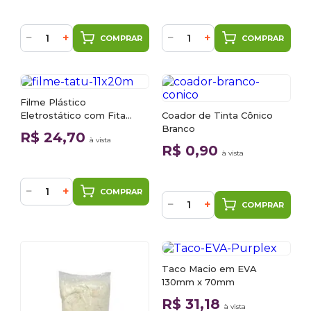
−
+
−
+
COMPRAR
COMPRAR
Filme Plástico
Eletrostático com Fita
Coador de Tinta Cônico
Crepe 1,1m x 20m Tatu
Branco
R$ 24,70
à vista
R$ 0,90
à vista
−
+
COMPRAR
−
+
COMPRAR
Taco Macio em EVA
130mm x 70mm
R$ 31,18
à vista