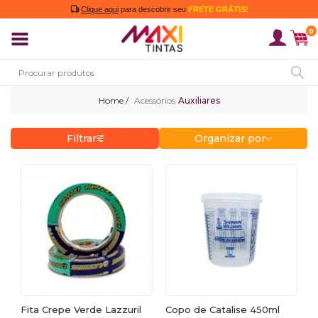
Clique aqui
para descobrir seu
FRETE GRÁTIS!
0
Acessórios
Auxiliares
Filtrar
Organizar por
Fita Crepe Verde Lazzuril
Copo de Catalise 450ml