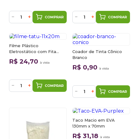
−
+
−
+
COMPRAR
COMPRAR
Filme Plástico
Eletrostático com Fita
Coador de Tinta Cônico
Crepe 1,1m x 20m Tatu
Branco
R$ 24,70
à vista
R$ 0,90
à vista
−
+
COMPRAR
−
+
COMPRAR
Taco Macio em EVA
130mm x 70mm
R$ 31,18
à vista