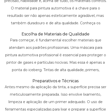
precisão, habilidade e, acima de tudo, os materiais corretos.
O material para pintura automotiva é a chave para o
resultado ser não apenas esteticamente agradável, mas
também duradouro e de alta qualidade. Conheça os
processos, produtos e ferramentas que transformam
Escolha de Materiais de Qualidade
completamente a aparência de um veículo, garantindo um
Para começar, é fundamental escolher materiais que
acabamento impecável digno de exposição.
atendam aos padrões profissionais. Uma máscara para
pintura automotiva profissional é essencial para proteger o
pintor de gases e partículas nocivas. Mas essa é apenas a
ponta do iceberg. Tintas de alta qualidade, primers,
vedantes e solventes formam a base para uma pintura
Preparativos e Técnicas
duradoura e resistente.
Antes mesmo da aplicação da tinta, a superfície precisa ser
meticulosamente preparada. Isso envolve lixamento,
limpeza e aplicação de um primer adequado. O uso de
ferramentas especializadas para lixar e preparar a superfície