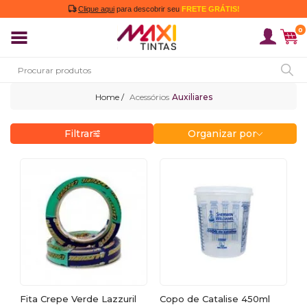
Clique aqui
para descobrir seu
FRETE GRÁTIS!
0
Acessórios
Auxiliares
Filtrar
Organizar por
Fita Crepe Verde Lazzuril
Copo de Catalise 450ml