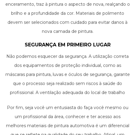
enceramento, traz à pintura o aspecto de nova, realçando o
brilho e a profundidade da cor. Materiais de polimento
devem ser selecionados com cuidado para evitar danos à
nova camada de pintura.
SEGURANÇA EM PRIMEIRO LUGAR
Não podemos esquecer da segurança. A utilização correta
dos equipamentos de proteção individual, como as
máscaras para pintura, luvas e óculos de segurança, garante
que o processo seja realizado sem riscos à saúde do
profissional. A ventilação adequada do local de trabalho
também é uma medida importante para evitar a inalação
Por fim, seja você um entusiasta do faça você mesmo ou
de solventes e outros vapores prejudiciais.
um profissional da área, conhecer e ter acesso aos
melhores materiais de pintura automotiva é um diferencial
que se reflete na qualidade do seu trabalho. Afinal, um