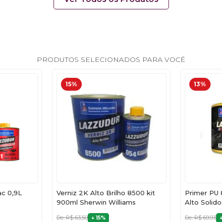
PRODUTOS SELECIONADOS PARA VOCÊ
15%
13%
ac 0,9L
Verniz 2K Alto Brilho 8500 kit
Primer PU 
900ml Sherwin Williams
Alto Solido
De: R$ 63,50
De: R$ 69,93
15%