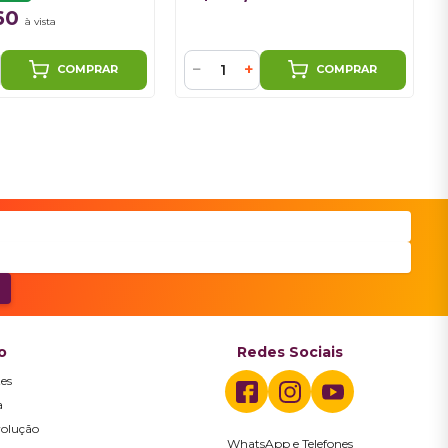
60
à vista
−
+
COMPRAR
COMPRAR
o
Redes Sociais
es
a
volução
WhatsApp e Telefones