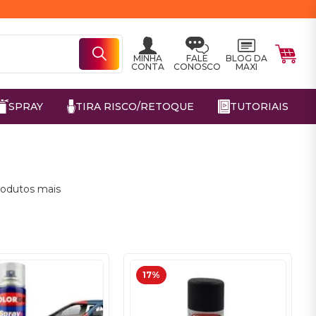
MINHA
FALE
BLOG DA
CONTA
CONOSCO
MAXI
SPRAY
TIRA RISCO/RETOQUE
TUTORIAIS
rodutos mais
17%