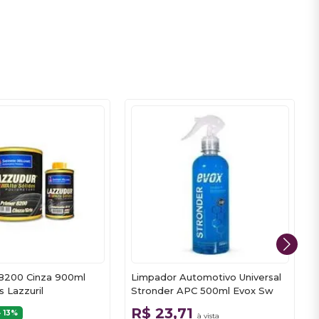
8200 Cinza 900ml
Limpador Automotivo Universal
s Lazzuril
Stronder APC 500ml Evox Sw
R$ 23,71
D
13%
à vista