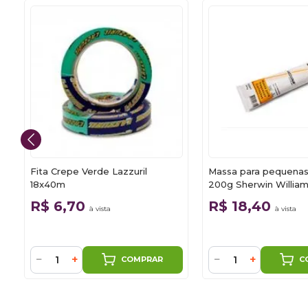
Fita Crepe Verde Lazzuril
Massa para pequenas
18x40m
200g Sherwin Willia
R$ 6,70
R$ 18,40
à vista
à vista
−
+
−
+
COMPRAR
C