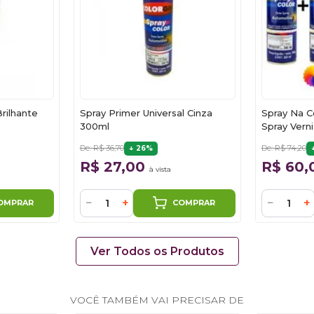
rilhante
Spray Primer Universal Cinza
Spray Na C
300ml
Spray Vern
De: R$ 36,70
De: R$ 74,20
26%
R$ 27,00
R$ 60
à vista
−
+
−
+
OMPRAR
COMPRAR
Ver Todos os Produtos
VOCÊ TAMBÉM VAI PRECISAR DE