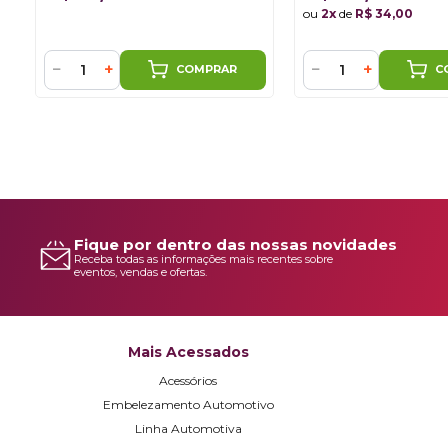
ou
2x
de
R$ 34,00
−
+
−
+
COMPRAR
C
Fique por dentro das nossas novidades
Receba todas as informações mais recentes sobre
eventos, vendas e ofertas.
Mais Acessados
Acessórios
Embelezamento Automotivo
Linha Automotiva