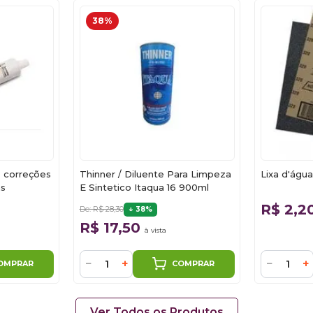
38%
 correções
Thinner / Diluente Para Limpeza
Lixa d'águ
ms
E Sintetico Itaqua 16 900ml
R$ 2,2
De: R$ 28,30
38%
R$ 17,50
à vista
−
+
−
+
OMPRAR
COMPRAR
Ver Todos os Produtos