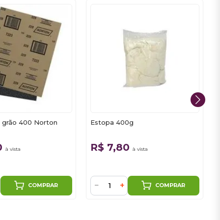
a grão 400 Norton
Estopa 400g
0
R$ 7,80
à vista
à vista
−
+
COMPRAR
COMPRAR