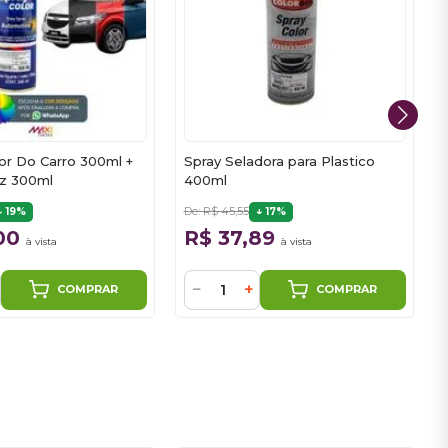
or Do Carro 300ml +
Spray Seladora para Plastico
iz 300ml
400ml
De: R$ 45,55
D
19%
17%
,00
R$ 37,89
à vista
à vista
−
+
COMPRAR
COMPRAR