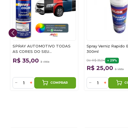
SPRAY AUTOMOTIVO TODAS
Spray Verniz Rapido B
AS CORES DO SEU
300ml
CARRO/MOTO 300ML
R$ 35,00
De: R$ 35,04
29%
à vista
R$ 25,00
à vista
−
+
−
+
COMPRAR
C